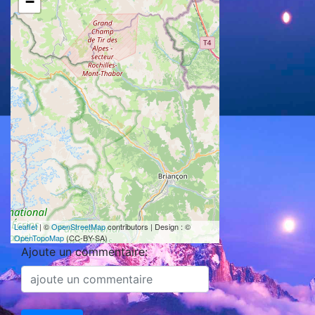
−
Leaflet
| ©
OpenStreetMap
contributors | Design : ©
OpenTopoMap
(CC-BY-SA)
Ajoute un commentaire: