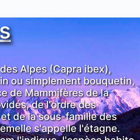
s
des Alpes (Capra ibex),
in ou simplement bouquetin,
ce de Mammifères de la
vidés, de l'ordre des
 et de la sous-famille des
emelle s'appelle l'étagne.