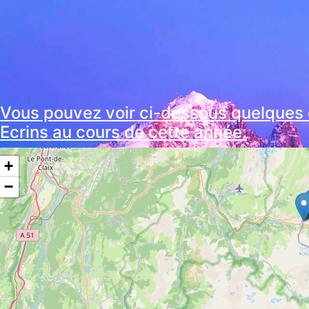
Vous pouvez voir ci-dessous quelques 
Ecrins au cours de cette année:
+
−