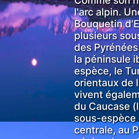
Comme son nom
l'arc alpin. U
Bouquetin d'
plusieurs sou
des Pyrénées 
la péninsule 
espèce, le Tu
orientaux de 
vivent égalem
du Caucase (
sous-espèce 
centrale, au 