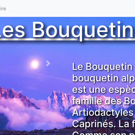
ire
Les Bouquetin
Le Bouquetin 
Next
bouquetin alp
est une espè
famille des Bo
Artiodactyles
Caprinés. La f