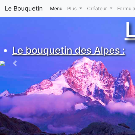
Le Bouquetin
Menu
(current)
Plus
Créateur
Formula
Le bouquetin des Alpes :
Previous