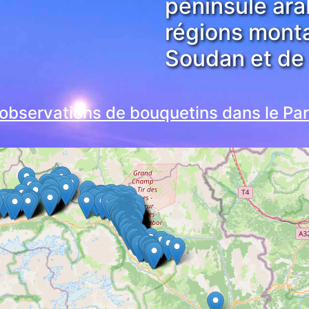
péninsule ara
régions monta
Soudan et de l
observations de bouquetins dans le Pa