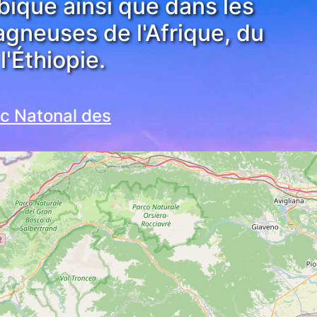
bique ainsi que dans les
gneuses de l'Afrique, du
'Éthiopie.
rc Natonal des